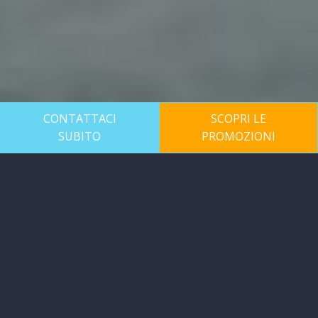
CONTATTACI
SCOPRI LE
SUBITO
PROMOZIONI
Trova un rivenditore
Scegli una regione ed una provincia per trovare
il rivenditore più vicino a casa tua!
Seleziona la tua regione