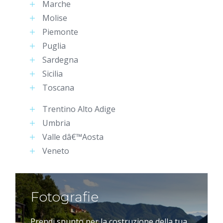
Marche
Molise
Piemonte
Puglia
Sardegna
Sicilia
Toscana
Trentino Alto Adige
Umbria
Valle dâ€™Aosta
Veneto
Fotografie
Prendi spunto per la costruzione della tua