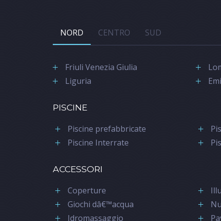
NORD
CENTRO
SUD
Friuli Venezia Giulia
Lo
Liguria
Emi
PISCINE
Piscine prefabbricate
Pis
Piscine Interrate
Pi
ACCESSORI
Coperture
Il
Giochi dâ€™acqua
Nu
Idromassaggio
Pa