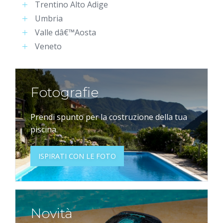
Trentino Alto Adige
Umbria
Valle dâ€™Aosta
Veneto
Fotografie
Prendi spunto per la costruzione della tua
piscina.
ISPIRATI CON LE FOTO
Novità