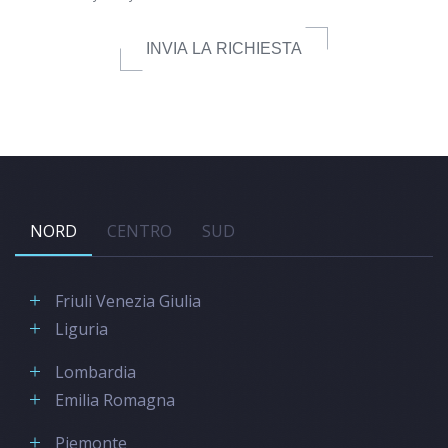
INVIA LA RICHIESTA
NORD
CENTRO
SUD
Friuli Venezia Giulia
Liguria
Lombardia
Emilia Romagna
Piemonte