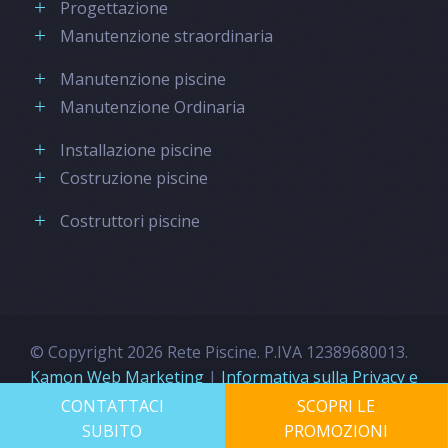
Progettazione
Manutenzione straordinaria
Manutenzione piscine
Manutenzione Ordinaria
Installazione piscine
Costruzione piscine
Costruttori piscine
© Copyright 2026 Rete Piscine. P.IVA 12389680013.
Kamon Web Marketing
|
Informativa sulla Privacy e
sui Cookies
CONTATTACI
SCOPRI LE
SUBITO
PROMOZIONI